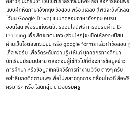
คล่าวๆ นะครับว่า เว็บไซต์เราสร้างขึ้นเพื่อแจก
สื่อการสอนฟรี
แบบฝึกหัดภาษาอังกฤษ
ข้อสอบ
พร้อมเฉลย (ไฟล์จะอัพโหลด
ไว้บน Google Drive) แบบทดสอบภาษาอังกฤษ
อบรม
ออนไลน์
เพื่อรับ
เกียรติบัตรออนไลน์
ฟรี การอบรมผ่าน
E-
learning
เพื่อพัฒนาตนเอง (ส่วนใหญ่จะเปิดให้ลงทะเบียน
ผ่านเว็บไซต์ลงทะเบียน หรือ google forms แล้วทำข้อสอบ กู
เกิ้ล ฟอร์ม เพื่อวัดระดับความรู้) ให้แก่ บุคคลกรทางศึกษา
นักเรียนมัธยมปลาย ตลอดจนผู้ใช้ทั่วไปที่ต้องการข้อมูล
ข่าว
การศึกษา
หรือข้อมูลเทคนิควิธีการทำงาน วิจัย ต่างๆ ครับ
อย่าลืมกดติดตามเพจเพื่อไม่พลาดทุกการเคลื่อนไหวที่
สื่อฟรี
ครูมาร์ค
หรือ ไลน์กลุ่ม
ข่าวอบ
รมครู