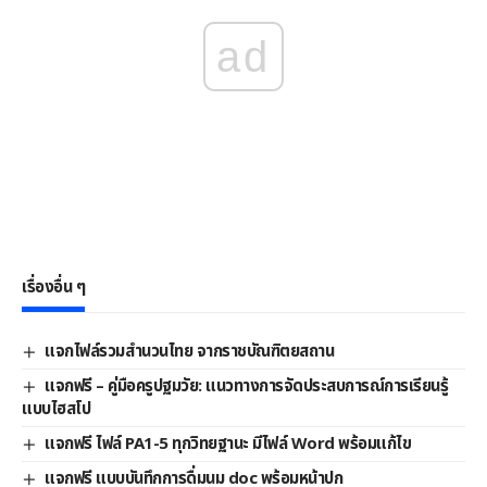
ad
เรื่องอื่น ๆ
แจกไฟล์รวมสำนวนไทย จากราชบัณฑิตยสถาน
แจกฟรี – คู่มือครูปฐมวัย: แนวทางการจัดประสบการณ์การเรียนรู้
แบบไฮสโป
แจกฟรี ไฟล์ PA1-5 ทุกวิทยฐานะ มีไฟล์ Word พร้อมแก้ไข
แจกฟรี แบบบันทึกการดื่มนม doc พร้อมหน้าปก