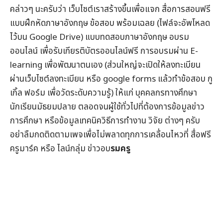
คล่าวๆ นะครับว่า เว็บไซต์เราสร้างขึ้นเพื่อแจก
สื่อการสอนฟรี
แบบฝึกหัดภาษาอังกฤษ
ข้อสอบ
พร้อมเฉลย (ไฟล์จะอัพโหลด
ไว้บน Google Drive) แบบทดสอบภาษาอังกฤษ
อบรม
ออนไลน์
เพื่อรับ
เกียรติบัตรออนไลน์
ฟรี การอบรมผ่าน
E-
learning
เพื่อพัฒนาตนเอง (ส่วนใหญ่จะเปิดให้ลงทะเบียน
ผ่านเว็บไซต์ลงทะเบียน หรือ google forms แล้วทำข้อสอบ กู
เกิ้ล ฟอร์ม เพื่อวัดระดับความรู้) ให้แก่ บุคคลกรทางศึกษา
นักเรียนมัธยมปลาย ตลอดจนผู้ใช้ทั่วไปที่ต้องการข้อมูล
ข่าว
การศึกษา
หรือข้อมูลเทคนิควิธีการทำงาน วิจัย ต่างๆ ครับ
อย่าลืมกดติดตามเพจเพื่อไม่พลาดทุกการเคลื่อนไหวที่
สื่อฟรี
ครูมาร์ค
หรือ ไลน์กลุ่ม
ข่าวอบ
รมครู