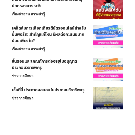
ปกครองควรระวัง
เรื่องน่าอ่าน สาระน่ารู้
เคล็ดลับการเลือกเกียรติบัตรออนไลน์สำหรับ
ยื่นพอร์ต: สำคัญแค่ไหน มีผลต่อคะแนนมาก
น้อยเพียงใด?
เรื่องน่าอ่าน สาระน่ารู้
ขั้นตอนและเกณฑ์การต่ออายุใบอนุญาต
ประกอบวิชาชีพครู
ข่าวการศึกษา
เช็คที่นี่ ประกาศผลสอบใบประกอบวิชาชีพครู
ข่าวการศึกษา