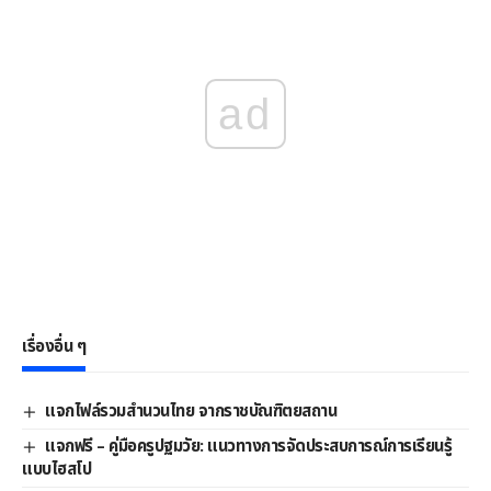
ad
เรื่องอื่น ๆ
แจกไฟล์รวมสำนวนไทย จากราชบัณฑิตยสถาน
แจกฟรี – คู่มือครูปฐมวัย: แนวทางการจัดประสบการณ์การเรียนรู้
แบบไฮสโป