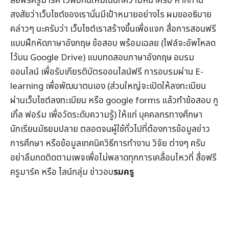
สื่อฟรีครูมาร์ค
ไว้พบกันใหม่ในบทความหน้าครับ หากท่าน
สงสัยว่าเว็บไซต์ของเรานั่นมีเป้าหมายอย่างไร ผมขออธิบาย
คล่าวๆ นะครับว่า เว็บไซต์เราสร้างขึ้นเพื่อแจก
สื่อการสอนฟรี
แบบฝึกหัดภาษาอังกฤษ
ข้อสอบ
พร้อมเฉลย (ไฟล์จะอัพโหลด
ไว้บน Google Drive) แบบทดสอบภาษาอังกฤษ
อบรม
ออนไลน์
เพื่อรับ
เกียรติบัตรออนไลน์
ฟรี การอบรมผ่าน
E-
learning
เพื่อพัฒนาตนเอง (ส่วนใหญ่จะเปิดให้ลงทะเบียน
ผ่านเว็บไซต์ลงทะเบียน หรือ google forms แล้วทำข้อสอบ กู
เกิ้ล ฟอร์ม เพื่อวัดระดับความรู้) ให้แก่ บุคคลกรทางศึกษา
นักเรียนมัธยมปลาย ตลอดจนผู้ใช้ทั่วไปที่ต้องการข้อมูล
ข่าว
การศึกษา
หรือข้อมูลเทคนิควิธีการทำงาน วิจัย ต่างๆ ครับ
อย่าลืมกดติดตามเพจเพื่อไม่พลาดทุกการเคลื่อนไหวที่
สื่อฟรี
ครูมาร์ค
หรือ ไลน์กลุ่ม
ข่าวอบ
รมครู