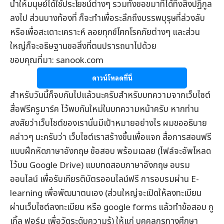
น้ำให้มนุษย์ได้ใช้ประโยชน์ต่างๆ รวมทั้งขอขมาที่ได้ทิ้งสิ่งปฏิกูล
ลงไป ส่วนบางท้องที่ ก็จะทำเพื่อระลึกถึงบรรพบุรุษที่ล่วงลับ
หรือเพื่อสะเดาะเคราะห์ ลอยทุกข์โศกโรคภัยต่างๆ และส่วน
ใหญ่ก็จะอธิษฐานขอสิ่งที่ตนปรารถนาไปด้วย
ขอบคุณที่มา: sanook.com
ดาวน์โหลดที่นี่
สำหรับวันนี้ก็จบกันไปแล้วนะครับสำหรับบทความจากเว็บไซต์
สื่อฟรีครูมาร์ค
ไว้พบกันใหม่ในบทความหน้าครับ หากท่าน
สงสัยว่าเว็บไซต์ของเรานั่นมีเป้าหมายอย่างไร ผมขออธิบาย
คล่าวๆ นะครับว่า เว็บไซต์เราสร้างขึ้นเพื่อแจก
สื่อการสอนฟรี
แบบฝึกหัดภาษาอังกฤษ
ข้อสอบ
พร้อมเฉลย (ไฟล์จะอัพโหลด
ไว้บน Google Drive) แบบทดสอบภาษาอังกฤษ
อบรม
ออนไลน์
เพื่อรับ
เกียรติบัตรออนไลน์
ฟรี การอบรมผ่าน
E-
learning
เพื่อพัฒนาตนเอง (ส่วนใหญ่จะเปิดให้ลงทะเบียน
ผ่านเว็บไซต์ลงทะเบียน หรือ google forms แล้วทำข้อสอบ กู
เกิ้ล ฟอร์ม เพื่อวัดระดับความรู้) ให้แก่ บุคคลกรทางศึกษา