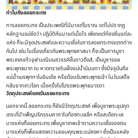
ทำไมถึงลอยกระทง
การลอยกระทง เป็นประเพณีที่มีมาแต่โบราณ แต่ไม่ปรากฏ
หลักฐานแน่ชัดว่า ปฏิบัติกันมาแต่เมื่อไร เพียงแต่ท้องถิ่นแต่ละ
แห่ง ก็จะมีจุดประสงค์และความเชื่อในการลอยกระทงแตกต่าง
กันไป เช่น ในเรื่องเกี่ยวกับพระพุทธศาสนา ก็จะเป็นการบูชา
พระเกศแก้วจุฬามณีบนสวรรค์ชั้นดาวดึงส์, เป็นบูชารอย
พระพุทธบาท ณ หาดทรายริมฝั่งแม่น้ำนัมมทา ซึ่งปัจจุบันคือ
แม่น้ำเนรพุททาในอินเดีย หรือต้อนรับพระพุทธเจ้า ในวันเสด็จ
กลับจากเทวโลก เมื่อครั้งไปโปรดพระพุทธมารดา
วัตถุประสงค์ของวันลอยกระทง
นอกจากนี้ ลอยกระทง ก็ยังมีวัตถุประสงค์ เพื่อบูชาพระอุปคุต
เถระที่บำเพ็ญบริกรรมคาถาในท้องทะเลลึก หรือสะดือทะเล
บางแห่งก็ลอยกระทง เพื่อบูชาเทพเจ้าตามความเชื่อของตน
บางแห่งก็เพื่อแสดงความขอบคุณพระแม่คงคา ซึ่งเป็นแหล่ง