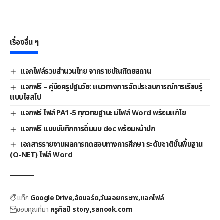
เรื่องอื่น ๆ
แจกไฟล์รวมสำนวนไทย จากราชบัณฑิตยสถาน
แจกฟรี – คู่มือครูปฐมวัย: แนวทางการจัดประสบการณ์การเรียนรู้
แบบไฮสโป
แจกฟรี ไฟล์ PA1-5 ทุกวิทยฐานะ มีไฟล์ Word พร้อมแก้ไข
แจกฟรี แบบบันทึกการดื่มนม doc พร้อมหน้าปก
เอกสารรายงานผลการทดสอบทางการศึกษา ระดับชาติขั้นพื้นฐาน
(O-NET) ไฟล์ Word
แท็ก
Google Drive
จัดบอร์ด
วันลอยกระทง
แจกไฟล์
ขอบคุณที่มา
ครูศิลป์ story
sanook.com