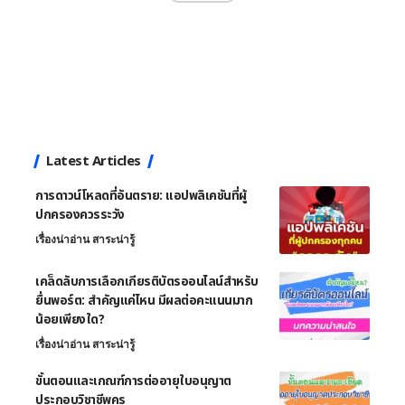
Latest Articles
การดาวน์โหลดที่อันตราย: แอปพลิเคชันที่ผู้
ปกครองควรระวัง
เรื่องน่าอ่าน สาระน่ารู้
เคล็ดลับการเลือกเกียรติบัตรออนไลน์สำหรับ
ยื่นพอร์ต: สำคัญแค่ไหน มีผลต่อคะแนนมาก
น้อยเพียงใด?
เรื่องน่าอ่าน สาระน่ารู้
ขั้นตอนและเกณฑ์การต่ออายุใบอนุญาต
ประกอบวิชาชีพครู