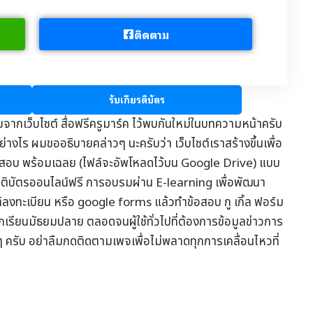
ติดตาม
รับเกียรติบัตร
มจากเว็บไซต์
สื่อฟรีครูมาร์ค
ไว้พบกันใหม่ในบทความหน้าครับ
่างไร ผมขออธิบายคล่าวๆ นะครับว่า เว็บไซต์เราสร้างขึ้นเพื่อ
อสอบ
พร้อมเฉลย (ไฟล์จะอัพโหลดไว้บน Google Drive) แบบ
รติบัตรออนไลน์
ฟรี การอบรมผ่าน
E-learning
เพื่อพัฒนา
ต์ลงทะเบียน หรือ google forms แล้วทำข้อสอบ กู เกิ้ล ฟอร์ม
ักเรียนมัธยมปลาย ตลอดจนผู้ใช้ทั่วไปที่ต้องการข้อมูล
ข่าวการ
ๆ ครับ อย่าลืมกดติดตามเพจเพื่อไม่พลาดทุกการเคลื่อนไหวที่