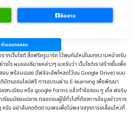
ติดตาม
ทำแบบทดสอบ
มจากเว็บไซต์
สื่อฟรีครูมาร์ค
ไว้พบกันใหม่ในบทความหน้าครับ
่างไร ผมขออธิบายคล่าวๆ นะครับว่า เว็บไซต์เราสร้างขึ้นเพื่อ
อสอบ
พร้อมเฉลย (ไฟล์จะอัพโหลดไว้บน Google Drive) แบบ
รติบัตรออนไลน์
ฟรี การอบรมผ่าน
E-learning
เพื่อพัฒนา
ต์ลงทะเบียน หรือ google forms แล้วทำข้อสอบ กู เกิ้ล ฟอร์ม
ักเรียนมัธยมปลาย ตลอดจนผู้ใช้ทั่วไปที่ต้องการข้อมูล
ข่าวการ
ๆ ครับ อย่าลืมกดติดตามเพจเพื่อไม่พลาดทุกการเคลื่อนไหวที่