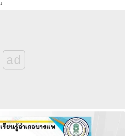
ับ
ad