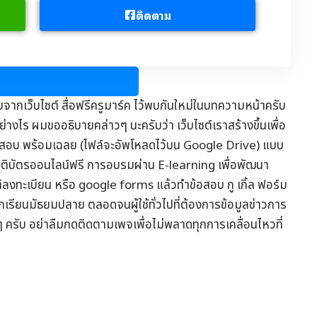
ติดตาม
มจากเว็บไซต์
สื่อฟรีครูมาร์ค
ไว้พบกันใหม่ในบทความหน้าครับ
่างไร ผมขออธิบายคล่าวๆ นะครับว่า เว็บไซต์เราสร้างขึ้นเพื่อ
อสอบ
พร้อมเฉลย (ไฟล์จะอัพโหลดไว้บน Google Drive) แบบ
รติบัตรออนไลน์
ฟรี การอบรมผ่าน
E-learning
เพื่อพัฒนา
ต์ลงทะเบียน หรือ google forms แล้วทำข้อสอบ กู เกิ้ล ฟอร์ม
ักเรียนมัธยมปลาย ตลอดจนผู้ใช้ทั่วไปที่ต้องการข้อมูล
ข่าวการ
ๆ ครับ อย่าลืมกดติดตามเพจเพื่อไม่พลาดทุกการเคลื่อนไหวที่