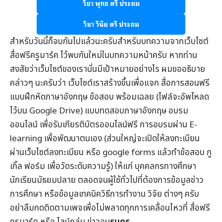
วิชา พุทธ ตรี ประถม
วิชา วินัย ตรี ประถม
สำหรับวันนี้ก็จบกันไปแล้วนะครับสำหรับบทความจากเว็บไซต์
สื่อฟรีครูมาร์ค
ไว้พบกันใหม่ในบทความหน้าครับ หากท่าน
สงสัยว่าเว็บไซต์ของเรานั่นมีเป้าหมายอย่างไร ผมขออธิบาย
คล่าวๆ นะครับว่า เว็บไซต์เราสร้างขึ้นเพื่อแจก
สื่อการสอนฟรี
แบบฝึกหัดภาษาอังกฤษ
ข้อสอบ
พร้อมเฉลย (ไฟล์จะอัพโหลด
ไว้บน Google Drive) แบบทดสอบภาษาอังกฤษ
อบรม
ออนไลน์
เพื่อรับ
เกียรติบัตรออนไลน์
ฟรี การอบรมผ่าน
E-
learning
เพื่อพัฒนาตนเอง (ส่วนใหญ่จะเปิดให้ลงทะเบียน
ผ่านเว็บไซต์ลงทะเบียน หรือ google forms แล้วทำข้อสอบ กู
เกิ้ล ฟอร์ม เพื่อวัดระดับความรู้) ให้แก่ บุคคลกรทางศึกษา
นักเรียนมัธยมปลาย ตลอดจนผู้ใช้ทั่วไปที่ต้องการข้อมูล
ข่าว
การศึกษา
หรือข้อมูลเทคนิควิธีการทำงาน วิจัย ต่างๆ ครับ
อย่าลืมกดติดตามเพจเพื่อไม่พลาดทุกการเคลื่อนไหวที่
สื่อฟรี
ครูมาร์ค
หรือ ไลน์กลุ่ม
ข่าวอบ
รมครู