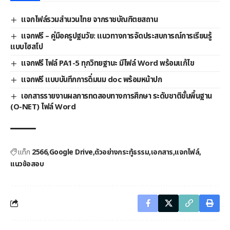
แจกไฟล์รวมสำนวนไทย จากราชบัณฑิตยสถาน
แจกฟรี – คู่มือครูปฐมวัย: แนวทางการจัดประสบการณ์การเรียนรู้
แบบไฮสโป
แจกฟรี ไฟล์ PA1-5 ทุกวิทยฐานะ มีไฟล์ Word พร้อมแก้ไข
แจกฟรี แบบบันทึกการดื่มนม doc พร้อมหน้าปก
เอกสารรายงานผลการทดสอบทางการศึกษา ระดับชาติขั้นพื้นฐาน
(O-NET) ไฟล์ Word
แท็ก
2566
Google Drive
ตัวอย่างกระทู้ธรรม
เอกสาร
แจกไฟล์
แนวข้อสอบ