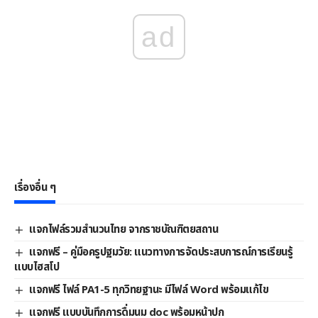
ad
เรื่องอื่น ๆ
แจกไฟล์รวมสำนวนไทย จากราชบัณฑิตยสถาน
แจกฟรี – คู่มือครูปฐมวัย: แนวทางการจัดประสบการณ์การเรียนรู้
แบบไฮสโป
แจกฟรี ไฟล์ PA1-5 ทุกวิทยฐานะ มีไฟล์ Word พร้อมแก้ไข
แจกฟรี แบบบันทึกการดื่มนม doc พร้อมหน้าปก