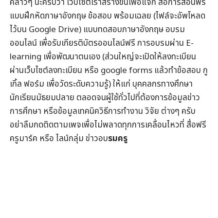
คล่าวๆ นะครับว่า เว็บไซต์เราสร้างขึ้นเพื่อแจก
สื่อการสอนฟรี
แบบฝึกหัดภาษาอังกฤษ
ข้อสอบ
พร้อมเฉลย (ไฟล์จะอัพโหลด
ไว้บน Google Drive) แบบทดสอบภาษาอังกฤษ
อบรม
ออนไลน์
เพื่อรับ
เกียรติบัตรออนไลน์
ฟรี การอบรมผ่าน
E-
learning
เพื่อพัฒนาตนเอง (ส่วนใหญ่จะเปิดให้ลงทะเบียน
ผ่านเว็บไซต์ลงทะเบียน หรือ google forms แล้วทำข้อสอบ กู
เกิ้ล ฟอร์ม เพื่อวัดระดับความรู้) ให้แก่ บุคคลกรทางศึกษา
นักเรียนมัธยมปลาย ตลอดจนผู้ใช้ทั่วไปที่ต้องการข้อมูล
ข่าว
การศึกษา
หรือข้อมูลเทคนิควิธีการทำงาน วิจัย ต่างๆ ครับ
อย่าลืมกดติดตามเพจเพื่อไม่พลาดทุกการเคลื่อนไหวที่
สื่อฟรี
ครูมาร์ค
หรือ ไลน์กลุ่ม
ข่าวอบ
รมครู