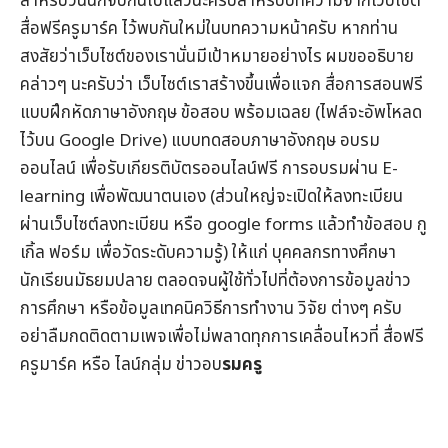
สำหรับวันนี้ก็จบกันไปแล้วนะครับสำหรับบทความจากเว็บไซต์
สื่อฟรีครูมาร์ค
ไว้พบกันใหม่ในบทความหน้าครับ หากท่าน
สงสัยว่าเว็บไซต์ของเรานั่นมีเป้าหมายอย่างไร ผมขออธิบาย
คล่าวๆ นะครับว่า เว็บไซต์เราสร้างขึ้นเพื่อแจก
สื่อการสอนฟรี
แบบฝึกหัดภาษาอังกฤษ
ข้อสอบ
พร้อมเฉลย (ไฟล์จะอัพโหลด
ไว้บน Google Drive) แบบทดสอบภาษาอังกฤษ
อบรม
ออนไลน์
เพื่อรับ
เกียรติบัตรออนไลน์
ฟรี การอบรมผ่าน
E-
learning
เพื่อพัฒนาตนเอง (ส่วนใหญ่จะเปิดให้ลงทะเบียน
ผ่านเว็บไซต์ลงทะเบียน หรือ google forms แล้วทำข้อสอบ กู
เกิ้ล ฟอร์ม เพื่อวัดระดับความรู้) ให้แก่ บุคคลกรทางศึกษา
นักเรียนมัธยมปลาย ตลอดจนผู้ใช้ทั่วไปที่ต้องการข้อมูล
ข่าว
การศึกษา
หรือข้อมูลเทคนิควิธีการทำงาน วิจัย ต่างๆ ครับ
อย่าลืมกดติดตามเพจเพื่อไม่พลาดทุกการเคลื่อนไหวที่
สื่อฟรี
ครูมาร์ค
หรือ ไลน์กลุ่ม
ข่าวอบ
รมครู