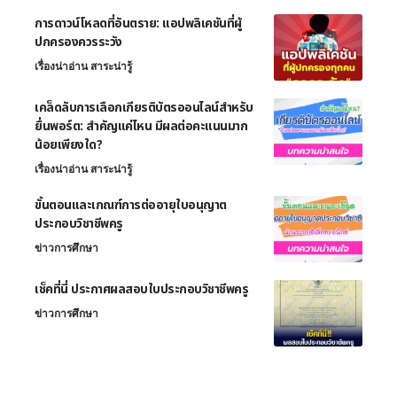
การดาวน์โหลดที่อันตราย: แอปพลิเคชันที่ผู้
ปกครองควรระวัง
เรื่องน่าอ่าน สาระน่ารู้
เคล็ดลับการเลือกเกียรติบัตรออนไลน์สำหรับ
ยื่นพอร์ต: สำคัญแค่ไหน มีผลต่อคะแนนมาก
น้อยเพียงใด?
เรื่องน่าอ่าน สาระน่ารู้
ขั้นตอนและเกณฑ์การต่ออายุใบอนุญาต
ประกอบวิชาชีพครู
ข่าวการศึกษา
เช็คที่นี่ ประกาศผลสอบใบประกอบวิชาชีพครู
ข่าวการศึกษา