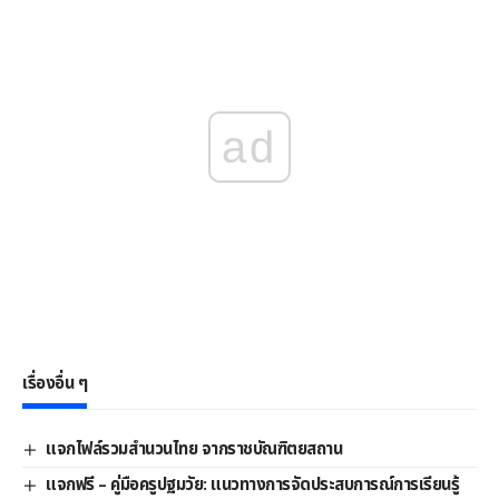
ad
เรื่องอื่น ๆ
แจกไฟล์รวมสำนวนไทย จากราชบัณฑิตยสถาน
แจกฟรี – คู่มือครูปฐมวัย: แนวทางการจัดประสบการณ์การเรียนรู้