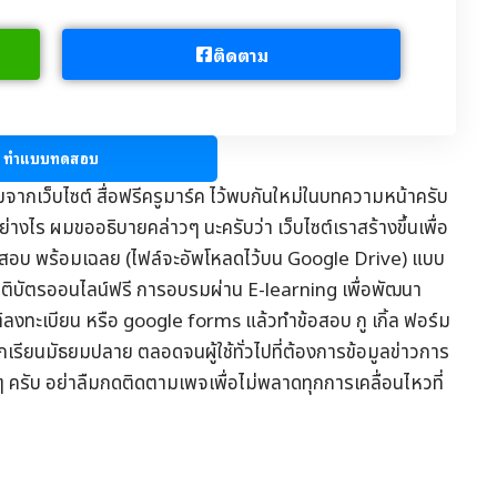
ติดตาม
ทำแบบทดสอบ
มจากเว็บไซต์
สื่อฟรีครูมาร์ค
ไว้พบกันใหม่ในบทความหน้าครับ
่างไร ผมขออธิบายคล่าวๆ นะครับว่า เว็บไซต์เราสร้างขึ้นเพื่อ
อสอบ
พร้อมเฉลย (ไฟล์จะอัพโหลดไว้บน Google Drive) แบบ
รติบัตรออนไลน์
ฟรี การอบรมผ่าน
E-learning
เพื่อพัฒนา
ต์ลงทะเบียน หรือ google forms แล้วทำข้อสอบ กู เกิ้ล ฟอร์ม
ักเรียนมัธยมปลาย ตลอดจนผู้ใช้ทั่วไปที่ต้องการข้อมูล
ข่าวการ
ๆ ครับ อย่าลืมกดติดตามเพจเพื่อไม่พลาดทุกการเคลื่อนไหวที่