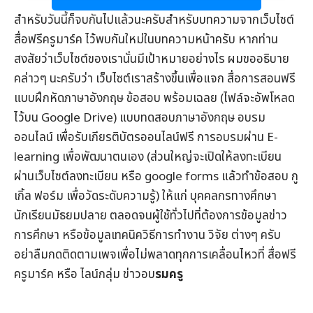
สำหรับวันนี้ก็จบกันไปแล้วนะครับสำหรับบทความจากเว็บไซต์
สื่อฟรีครูมาร์ค
ไว้พบกันใหม่ในบทความหน้าครับ หากท่าน
สงสัยว่าเว็บไซต์ของเรานั่นมีเป้าหมายอย่างไร ผมขออธิบาย
คล่าวๆ นะครับว่า เว็บไซต์เราสร้างขึ้นเพื่อแจก
สื่อการสอนฟรี
แบบฝึกหัดภาษาอังกฤษ
ข้อสอบ
พร้อมเฉลย (ไฟล์จะอัพโหลด
ไว้บน Google Drive) แบบทดสอบภาษาอังกฤษ
อบรม
ออนไลน์
เพื่อรับ
เกียรติบัตรออนไลน์
ฟรี การอบรมผ่าน
E-
learning
เพื่อพัฒนาตนเอง (ส่วนใหญ่จะเปิดให้ลงทะเบียน
ผ่านเว็บไซต์ลงทะเบียน หรือ google forms แล้วทำข้อสอบ กู
เกิ้ล ฟอร์ม เพื่อวัดระดับความรู้) ให้แก่ บุคคลกรทางศึกษา
นักเรียนมัธยมปลาย ตลอดจนผู้ใช้ทั่วไปที่ต้องการข้อมูล
ข่าว
การศึกษา
หรือข้อมูลเทคนิควิธีการทำงาน วิจัย ต่างๆ ครับ
อย่าลืมกดติดตามเพจเพื่อไม่พลาดทุกการเคลื่อนไหวที่
สื่อฟรี
ครูมาร์ค
หรือ ไลน์กลุ่ม
ข่าวอบ
รมครู