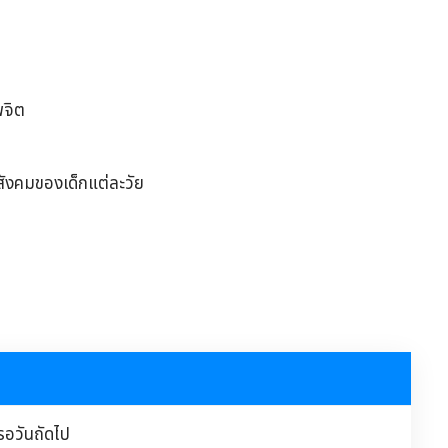
พจิต
ิตสังคมของเด็กแต่ละวัย
รอวันถัดไป