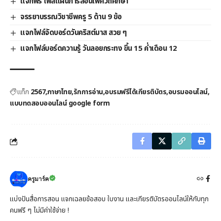
แจกฟรี ไฟล์แผนการสอนเพศวิถีศึกษา
จรรยาบรรณวิชาชีพครู 5 ด้าน 9 ข้อ
แจกไฟล์จัดบอร์ดวันคริสต์มาส สวย ๆ
แจกไฟล์บอร์ดความรู้ วันลอยกระทง ขึ้น 15 ค่ำเดือน 12
แท็ก
2567
ภาษาไทย
รักการอ่าน
อบรมฟรีได้เกียรติบัตร
อบรมออนไลน์
แบบทดสอบออนไลน์ google form
ครูมาร์ค
แบ่งปันสื่อการสอน แจกเฉลยข้อสอบ ใบงาน และเกียรติบัตรออนไลน์ให้กับทุก
คนฟรี ๆ ไม่มีค่าใช้จ่าย !