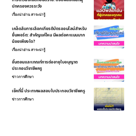
ปกครองควรระวัง
เรื่องน่าอ่าน สาระน่ารู้
เคล็ดลับการเลือกเกียรติบัตรออนไลน์สำหรับ
ยื่นพอร์ต: สำคัญแค่ไหน มีผลต่อคะแนนมาก
น้อยเพียงใด?
เรื่องน่าอ่าน สาระน่ารู้
ขั้นตอนและเกณฑ์การต่ออายุใบอนุญาต
ประกอบวิชาชีพครู
ข่าวการศึกษา
เช็คที่นี่ ประกาศผลสอบใบประกอบวิชาชีพครู
ข่าวการศึกษา