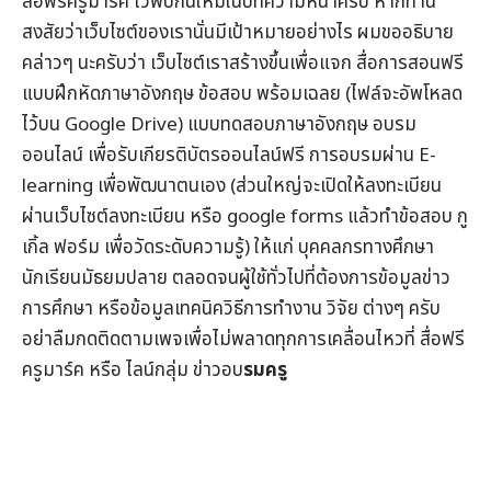
สื่อฟรีครูมาร์ค
ไว้พบกันใหม่ในบทความหน้าครับ หากท่าน
สงสัยว่าเว็บไซต์ของเรานั่นมีเป้าหมายอย่างไร ผมขออธิบาย
คล่าวๆ นะครับว่า เว็บไซต์เราสร้างขึ้นเพื่อแจก
สื่อการสอนฟรี
แบบฝึกหัดภาษาอังกฤษ
ข้อสอบ
พร้อมเฉลย (ไฟล์จะอัพโหลด
ไว้บน Google Drive) แบบทดสอบภาษาอังกฤษ
อบรม
ออนไลน์
เพื่อรับ
เกียรติบัตรออนไลน์
ฟรี การอบรมผ่าน
E-
learning
เพื่อพัฒนาตนเอง (ส่วนใหญ่จะเปิดให้ลงทะเบียน
ผ่านเว็บไซต์ลงทะเบียน หรือ google forms แล้วทำข้อสอบ กู
เกิ้ล ฟอร์ม เพื่อวัดระดับความรู้) ให้แก่ บุคคลกรทางศึกษา
นักเรียนมัธยมปลาย ตลอดจนผู้ใช้ทั่วไปที่ต้องการข้อมูล
ข่าว
การศึกษา
หรือข้อมูลเทคนิควิธีการทำงาน วิจัย ต่างๆ ครับ
อย่าลืมกดติดตามเพจเพื่อไม่พลาดทุกการเคลื่อนไหวที่
สื่อฟรี
ครูมาร์ค
หรือ ไลน์กลุ่ม
ข่าวอบ
รมครู