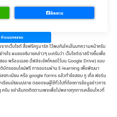
ติดตาม
ทำแบบทดสอบ
มจากเว็บไซต์
สื่อฟรีครูมาร์ค
ไว้พบกันใหม่ในบทความหน้าครับ
่างไร ผมขออธิบายคล่าวๆ นะครับว่า เว็บไซต์เราสร้างขึ้นเพื่อ
อสอบ
พร้อมเฉลย (ไฟล์จะอัพโหลดไว้บน Google Drive) แบบ
รติบัตรออนไลน์
ฟรี การอบรมผ่าน
E-learning
เพื่อพัฒนา
ต์ลงทะเบียน หรือ google forms แล้วทำข้อสอบ กู เกิ้ล ฟอร์ม
ักเรียนมัธยมปลาย ตลอดจนผู้ใช้ทั่วไปที่ต้องการข้อมูล
ข่าวการ
ๆ ครับ อย่าลืมกดติดตามเพจเพื่อไม่พลาดทุกการเคลื่อนไหวที่