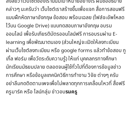
สงสัยว่าเว็บไซต์ของเรานั่นมีเป้าหมายอย่างไร ผมขออธิบาย
คล่าวๆ นะครับว่า เว็บไซต์เราสร้างขึ้นเพื่อแจก
สื่อการสอนฟรี
แบบฝึกหัดภาษาอังกฤษ
ข้อสอบ
พร้อมเฉลย (ไฟล์จะอัพโหลด
ไว้บน Google Drive) แบบทดสอบภาษาอังกฤษ
อบรม
ออนไลน์
เพื่อรับ
เกียรติบัตรออนไลน์
ฟรี การอบรมผ่าน
E-
learning
เพื่อพัฒนาตนเอง (ส่วนใหญ่จะเปิดให้ลงทะเบียน
ผ่านเว็บไซต์ลงทะเบียน หรือ google forms แล้วทำข้อสอบ กู
เกิ้ล ฟอร์ม เพื่อวัดระดับความรู้) ให้แก่ บุคคลกรทางศึกษา
นักเรียนมัธยมปลาย ตลอดจนผู้ใช้ทั่วไปที่ต้องการข้อมูล
ข่าว
การศึกษา
หรือข้อมูลเทคนิควิธีการทำงาน วิจัย ต่างๆ ครับ
อย่าลืมกดติดตามเพจเพื่อไม่พลาดทุกการเคลื่อนไหวที่
สื่อฟรี
ครูมาร์ค
หรือ ไลน์กลุ่ม
ข่าวอบ
รมครู