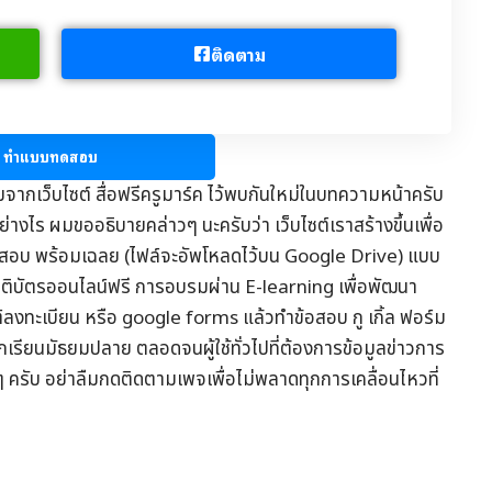
ติดตาม
ทำแบบทดสอบ
มจากเว็บไซต์
สื่อฟรีครูมาร์ค
ไว้พบกันใหม่ในบทความหน้าครับ
่างไร ผมขออธิบายคล่าวๆ นะครับว่า เว็บไซต์เราสร้างขึ้นเพื่อ
อสอบ
พร้อมเฉลย (ไฟล์จะอัพโหลดไว้บน Google Drive) แบบ
รติบัตรออนไลน์
ฟรี การอบรมผ่าน
E-learning
เพื่อพัฒนา
ต์ลงทะเบียน หรือ google forms แล้วทำข้อสอบ กู เกิ้ล ฟอร์ม
ักเรียนมัธยมปลาย ตลอดจนผู้ใช้ทั่วไปที่ต้องการข้อมูล
ข่าวการ
ๆ ครับ อย่าลืมกดติดตามเพจเพื่อไม่พลาดทุกการเคลื่อนไหวที่