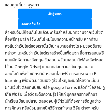
ขอบคุณที่มา: คุรุสภา
เข้าสู่ระบบ
เอกสารอ้างอิง
สำหรับวันนี้ก็จบกันไปแล้วนะครับสำหรับบทความจากเว็บไซต์
สื่อฟรีครูมาร์ค
ไว้พบกันใหม่ในบทความหน้าครับ หากท่าน
สงสัยว่าเว็บไซต์ของเรานั่นมีเป้าหมายอย่างไร ผมขออธิบาย
คล่าวๆ นะครับว่า เว็บไซต์เราสร้างขึ้นเพื่อแจก
สื่อการสอนฟรี
แบบฝึกหัดภาษาอังกฤษ
ข้อสอบ
พร้อมเฉลย (ไฟล์จะอัพโหลด
ไว้บน Google Drive) แบบทดสอบภาษาอังกฤษ
อบรม
ออนไลน์
เพื่อรับ
เกียรติบัตรออนไลน์
ฟรี การอบรมผ่าน
E-
learning
เพื่อพัฒนาตนเอง (ส่วนใหญ่จะเปิดให้ลงทะเบียน
ผ่านเว็บไซต์ลงทะเบียน หรือ google forms แล้วทำข้อสอบ กู
เกิ้ล ฟอร์ม เพื่อวัดระดับความรู้) ให้แก่ บุคคลกรทางศึกษา
นักเรียนมัธยมปลาย ตลอดจนผู้ใช้ทั่วไปที่ต้องการข้อมูล
ข่าว
การศึกษา
หรือข้อมูลเทคนิควิธีการทำงาน วิจัย ต่างๆ ครับ