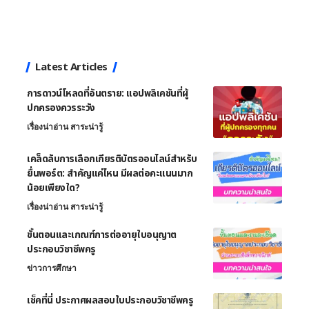
Latest Articles
การดาวน์โหลดที่อันตราย: แอปพลิเคชันที่ผู้
ปกครองควรระวัง
เรื่องน่าอ่าน สาระน่ารู้
เคล็ดลับการเลือกเกียรติบัตรออนไลน์สำหรับ
ยื่นพอร์ต: สำคัญแค่ไหน มีผลต่อคะแนนมาก
น้อยเพียงใด?
เรื่องน่าอ่าน สาระน่ารู้
ขั้นตอนและเกณฑ์การต่ออายุใบอนุญาต
ประกอบวิชาชีพครู
ข่าวการศึกษา
เช็คที่นี่ ประกาศผลสอบใบประกอบวิชาชีพครู