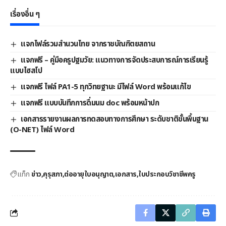
เรื่องอื่น ๆ
แจกไฟล์รวมสำนวนไทย จากราชบัณฑิตยสถาน
แจกฟรี – คู่มือครูปฐมวัย: แนวทางการจัดประสบการณ์การเรียนรู้
แบบไฮสโป
แจกฟรี ไฟล์ PA1-5 ทุกวิทยฐานะ มีไฟล์ Word พร้อมแก้ไข
แจกฟรี แบบบันทึกการดื่มนม doc พร้อมหน้าปก
เอกสารรายงานผลการทดสอบทางการศึกษา ระดับชาติขั้นพื้นฐาน
(O-NET) ไฟล์ Word
แท็ก
ข่าว
คุรุสภา
ต่ออายุใบอนุญาต
เอกสาร
ใบประกอบวิชาชีพครู