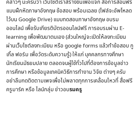
คล่าวๆ นะครับว่า เว็บไซต์เราสร้างขึ้นเพื่อแจก
สื่อการสอนฟรี
แบบฝึกหัดภาษาอังกฤษ
ข้อสอบ
พร้อมเฉลย (ไฟล์จะอัพโหลด
ไว้บน Google Drive) แบบทดสอบภาษาอังกฤษ
อบรม
ออนไลน์
เพื่อรับ
เกียรติบัตรออนไลน์
ฟรี การอบรมผ่าน
E-
learning
เพื่อพัฒนาตนเอง (ส่วนใหญ่จะเปิดให้ลงทะเบียน
ผ่านเว็บไซต์ลงทะเบียน หรือ google forms แล้วทำข้อสอบ กู
เกิ้ล ฟอร์ม เพื่อวัดระดับความรู้) ให้แก่ บุคคลกรทางศึกษา
นักเรียนมัธยมปลาย ตลอดจนผู้ใช้ทั่วไปที่ต้องการข้อมูล
ข่าว
การศึกษา
หรือข้อมูลเทคนิควิธีการทำงาน วิจัย ต่างๆ ครับ
อย่าลืมกดติดตามเพจเพื่อไม่พลาดทุกการเคลื่อนไหวที่
สื่อฟรี
ครูมาร์ค
หรือ ไลน์กลุ่ม
ข่าวอบ
รมครู