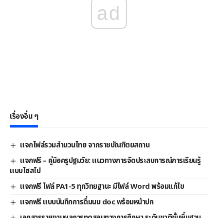
ad
เรื่องอื่น ๆ
แจกไฟล์รวมสำนวนไทย จากราชบัณฑิตยสถาน
แจกฟรี – คู่มือครูปฐมวัย: แนวทางการจัดประสบการณ์การเรียนรู้
แบบไฮสโป
แจกฟรี ไฟล์ PA1-5 ทุกวิทยฐานะ มีไฟล์ Word พร้อมแก้ไข
แจกฟรี แบบบันทึกการดื่มนม doc พร้อมหน้าปก
เอกสารรายงานผลการทดสอบทางการศึกษา ระดับชาติขั้นพื้นฐาน