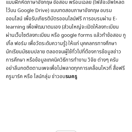
แบบฝึกหัดภาษาอังกฤษ
ข้อสอบ
พร้อมเฉลย (ไฟล์จะอัพโหลด
ไว้บน Google Drive) แบบทดสอบภาษาอังกฤษ
อบรม
ออนไลน์
เพื่อรับ
เกียรติบัตรออนไลน์
ฟรี การอบรมผ่าน
E-
learning
เพื่อพัฒนาตนเอง (ส่วนใหญ่จะเปิดให้ลงทะเบียน
ผ่านเว็บไซต์ลงทะเบียน หรือ google forms แล้วทำข้อสอบ กู
เกิ้ล ฟอร์ม เพื่อวัดระดับความรู้) ให้แก่ บุคคลกรทางศึกษา
นักเรียนมัธยมปลาย ตลอดจนผู้ใช้ทั่วไปที่ต้องการข้อมูล
ข่าว
การศึกษา
หรือข้อมูลเทคนิควิธีการทำงาน วิจัย ต่างๆ ครับ
อย่าลืมกดติดตามเพจเพื่อไม่พลาดทุกการเคลื่อนไหวที่
สื่อฟรี
ครูมาร์ค
หรือ ไลน์กลุ่ม
ข่าวอบ
รมครู