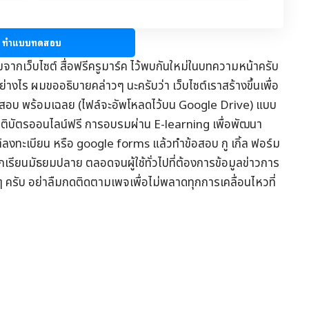
ทำแบบทดสอบ
มจากเว็บไซต์
สื่อฟรีครูมาร์ค
ไว้พบกันใหม่ในบทความหน้าครับ
่างไร ผมขออธิบายคล่าวๆ นะครับว่า เว็บไซต์เราสร้างขึ้นเพื่อ
อสอบ
พร้อมเฉลย (ไฟล์จะอัพโหลดไว้บน Google Drive) แบบ
รติบัตรออนไลน์
ฟรี การอบรมผ่าน
E-learning
เพื่อพัฒนา
ต์ลงทะเบียน หรือ google forms แล้วทำข้อสอบ กู เกิ้ล ฟอร์ม
ักเรียนมัธยมปลาย ตลอดจนผู้ใช้ทั่วไปที่ต้องการข้อมูล
ข่าวการ
ๆ ครับ อย่าลืมกดติดตามเพจเพื่อไม่พลาดทุกการเคลื่อนไหวที่