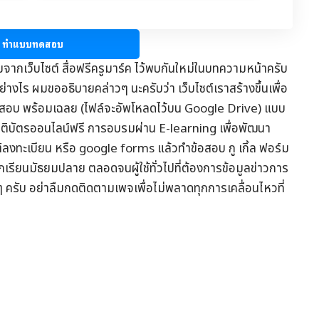
ทำแบบทดสอบ
มจากเว็บไซต์
สื่อฟรีครูมาร์ค
ไว้พบกันใหม่ในบทความหน้าครับ
่างไร ผมขออธิบายคล่าวๆ นะครับว่า เว็บไซต์เราสร้างขึ้นเพื่อ
อสอบ
พร้อมเฉลย (ไฟล์จะอัพโหลดไว้บน Google Drive) แบบ
รติบัตรออนไลน์
ฟรี การอบรมผ่าน
E-learning
เพื่อพัฒนา
ต์ลงทะเบียน หรือ google forms แล้วทำข้อสอบ กู เกิ้ล ฟอร์ม
ักเรียนมัธยมปลาย ตลอดจนผู้ใช้ทั่วไปที่ต้องการข้อมูล
ข่าวการ
ๆ ครับ อย่าลืมกดติดตามเพจเพื่อไม่พลาดทุกการเคลื่อนไหวที่