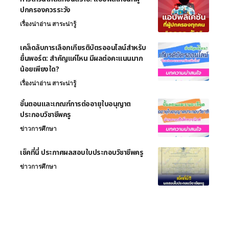
ปกครองควรระวัง
เรื่องน่าอ่าน สาระน่ารู้
เคล็ดลับการเลือกเกียรติบัตรออนไลน์สำหรับ
ยื่นพอร์ต: สำคัญแค่ไหน มีผลต่อคะแนนมาก
น้อยเพียงใด?
เรื่องน่าอ่าน สาระน่ารู้
ขั้นตอนและเกณฑ์การต่ออายุใบอนุญาต
ประกอบวิชาชีพครู
ข่าวการศึกษา
เช็คที่นี่ ประกาศผลสอบใบประกอบวิชาชีพครู
ข่าวการศึกษา