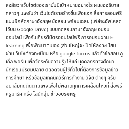
สงสัยว่าเว็บไซต์ของเรานั่นมีเป้าหมายอย่างไร ผมขออธิบาย
คล่าวๆ นะครับว่า เว็บไซต์เราสร้างขึ้นเพื่อแจก
สื่อการสอนฟรี
แบบฝึกหัดภาษาอังกฤษ
ข้อสอบ
พร้อมเฉลย (ไฟล์จะอัพโหลด
ไว้บน Google Drive) แบบทดสอบภาษาอังกฤษ
อบรม
ออนไลน์
เพื่อรับ
เกียรติบัตรออนไลน์
ฟรี การอบรมผ่าน
E-
learning
เพื่อพัฒนาตนเอง (ส่วนใหญ่จะเปิดให้ลงทะเบียน
ผ่านเว็บไซต์ลงทะเบียน หรือ google forms แล้วทำข้อสอบ กู
เกิ้ล ฟอร์ม เพื่อวัดระดับความรู้) ให้แก่ บุคคลกรทางศึกษา
นักเรียนมัธยมปลาย ตลอดจนผู้ใช้ทั่วไปที่ต้องการข้อมูล
ข่าว
การศึกษา
หรือข้อมูลเทคนิควิธีการทำงาน วิจัย ต่างๆ ครับ
อย่าลืมกดติดตามเพจเพื่อไม่พลาดทุกการเคลื่อนไหวที่
สื่อฟรี
ครูมาร์ค
หรือ ไลน์กลุ่ม
ข่าวอบ
รมครู