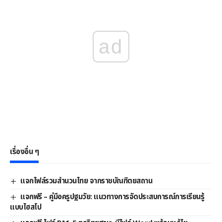
ad
เรื่องอื่น ๆ
แจกไฟล์รวมสำนวนไทย จากราชบัณฑิตยสถาน
แจกฟรี – คู่มือครูปฐมวัย: แนวทางการจัดประสบการณ์การเรียนรู้
แบบไฮสโป