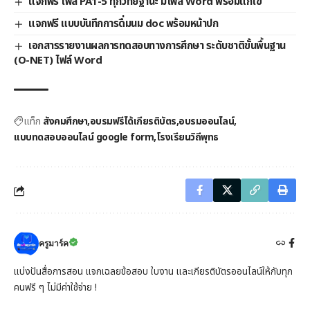
แจกฟรี ไฟล์ PA1-5 ทุกวิทยฐานะ มีไฟล์ Word พร้อมแก้ไข
แจกฟรี แบบบันทึกการดื่มนม doc พร้อมหน้าปก
เอกสารรายงานผลการทดสอบทางการศึกษา ระดับชาติขั้นพื้นฐาน
(O-NET) ไฟล์ Word
แท็ก
สังคมศึกษา
อบรมฟรีได้เกียรติบัตร
อบรมออนไลน์
แบบทดสอบออนไลน์ google form
โรงเรียนวิถีพุทธ
ครูมาร์ค
แบ่งปันสื่อการสอน แจกเฉลยข้อสอบ ใบงาน และเกียรติบัตรออนไลน์ให้กับทุก
คนฟรี ๆ ไม่มีค่าใช้จ่าย !