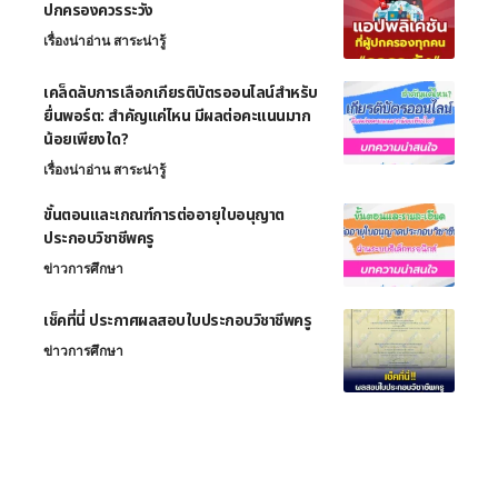
ปกครองควรระวัง
เรื่องน่าอ่าน สาระน่ารู้
เคล็ดลับการเลือกเกียรติบัตรออนไลน์สำหรับ
ยื่นพอร์ต: สำคัญแค่ไหน มีผลต่อคะแนนมาก
น้อยเพียงใด?
เรื่องน่าอ่าน สาระน่ารู้
ขั้นตอนและเกณฑ์การต่ออายุใบอนุญาต
ประกอบวิชาชีพครู
ข่าวการศึกษา
เช็คที่นี่ ประกาศผลสอบใบประกอบวิชาชีพครู
ข่าวการศึกษา