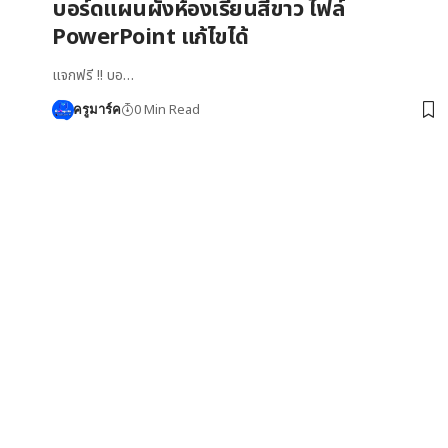
บอร์ดแผนผังห้องเรียนสีขาว ไฟล์
PowerPoint แก้ไขได้
แจกฟรี !! บอ…
0 Min Read
ครูมาร์ค