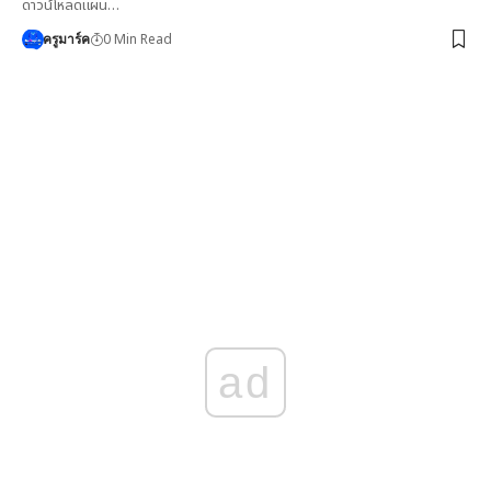
ดาวน์โหลดแผน…
0 Min Read
ครูมาร์ค
ad