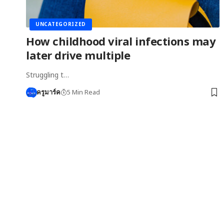
UNCATEGORIZED
How childhood viral infections may
later drive multiple
Struggling t…
5 Min Read
ครูมาร์ค