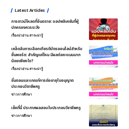
Latest Articles
การดาวน์โหลดที่อันตราย: แอปพลิเคชันที่ผู้
ปกครองควรระวัง
เรื่องน่าอ่าน สาระน่ารู้
เคล็ดลับการเลือกเกียรติบัตรออนไลน์สำหรับ
ยื่นพอร์ต: สำคัญแค่ไหน มีผลต่อคะแนนมาก
น้อยเพียงใด?
เรื่องน่าอ่าน สาระน่ารู้
ขั้นตอนและเกณฑ์การต่ออายุใบอนุญาต
ประกอบวิชาชีพครู
ข่าวการศึกษา
เช็คที่นี่ ประกาศผลสอบใบประกอบวิชาชีพครู
ข่าวการศึกษา