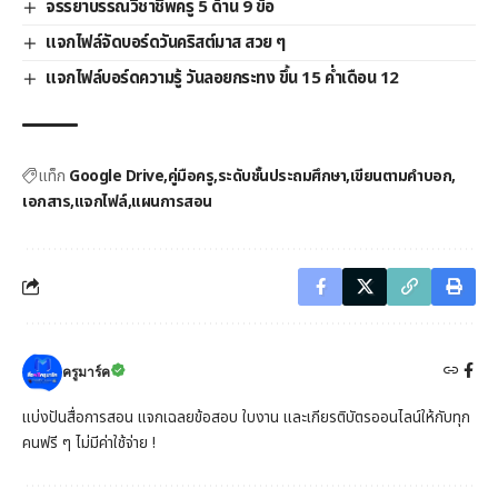
จรรยาบรรณวิชาชีพครู 5 ด้าน 9 ข้อ
แจกไฟล์จัดบอร์ดวันคริสต์มาส สวย ๆ
แจกไฟล์บอร์ดความรู้ วันลอยกระทง ขึ้น 15 ค่ำเดือน 12
แท็ก
Google Drive
คู่มือครู
ระดับชั้นประถมศึกษา
เขียนตามคำบอก
เอกสาร
แจกไฟล์
แผนการสอน
ครูมาร์ค
แบ่งปันสื่อการสอน แจกเฉลยข้อสอบ ใบงาน และเกียรติบัตรออนไลน์ให้กับทุก
คนฟรี ๆ ไม่มีค่าใช้จ่าย !