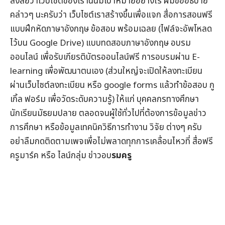
สงสัยว่าเว็บไซต์ของเรานั่นมีเป้าหมายอย่างไร ผมขออธิบาย
คล่าวๆ นะครับว่า เว็บไซต์เราสร้างขึ้นเพื่อแจก
สื่อการสอนฟรี
แบบฝึกหัดภาษาอังกฤษ
ข้อสอบ
พร้อมเฉลย (ไฟล์จะอัพโหลด
ไว้บน Google Drive) แบบทดสอบภาษาอังกฤษ
อบรม
ออนไลน์
เพื่อรับ
เกียรติบัตรออนไลน์
ฟรี การอบรมผ่าน
E-
learning
เพื่อพัฒนาตนเอง (ส่วนใหญ่จะเปิดให้ลงทะเบียน
ผ่านเว็บไซต์ลงทะเบียน หรือ google forms แล้วทำข้อสอบ กู
เกิ้ล ฟอร์ม เพื่อวัดระดับความรู้) ให้แก่ บุคคลกรทางศึกษา
นักเรียนมัธยมปลาย ตลอดจนผู้ใช้ทั่วไปที่ต้องการข้อมูล
ข่าว
การศึกษา
หรือข้อมูลเทคนิควิธีการทำงาน วิจัย ต่างๆ ครับ
อย่าลืมกดติดตามเพจเพื่อไม่พลาดทุกการเคลื่อนไหวที่
สื่อฟรี
ครูมาร์ค
หรือ ไลน์กลุ่ม
ข่าวอบ
รมครู