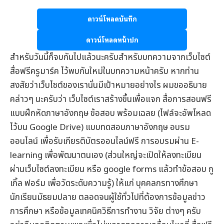
ดาวน์โหลดบันทึก
ดาวน์โหลดหน้าปก
สำหรับวันนี้ก็จบกันไปแล้วนะครับสำหรับบทความจากเว็บไซต์
สื่อฟรีครูมาร์ค
ไว้พบกันใหม่ในบทความหน้าครับ หากท่าน
สงสัยว่าเว็บไซต์ของเรานั่นมีเป้าหมายอย่างไร ผมขออธิบาย
คล่าวๆ นะครับว่า เว็บไซต์เราสร้างขึ้นเพื่อแจก
สื่อการสอนฟรี
แบบฝึกหัดภาษาอังกฤษ
ข้อสอบ
พร้อมเฉลย (ไฟล์จะอัพโหลด
ไว้บน Google Drive) แบบทดสอบภาษาอังกฤษ
อบรม
ออนไลน์
เพื่อรับ
เกียรติบัตรออนไลน์
ฟรี การอบรมผ่าน
E-
learning
เพื่อพัฒนาตนเอง (ส่วนใหญ่จะเปิดให้ลงทะเบียน
ผ่านเว็บไซต์ลงทะเบียน หรือ google forms แล้วทำข้อสอบ กู
เกิ้ล ฟอร์ม เพื่อวัดระดับความรู้) ให้แก่ บุคคลกรทางศึกษา
นักเรียนมัธยมปลาย ตลอดจนผู้ใช้ทั่วไปที่ต้องการข้อมูล
ข่าว
การศึกษา
หรือข้อมูลเทคนิควิธีการทำงาน วิจัย ต่างๆ ครับ