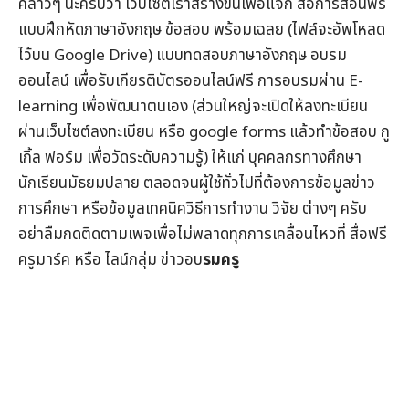
คล่าวๆ นะครับว่า เว็บไซต์เราสร้างขึ้นเพื่อแจก
สื่อการสอนฟรี
แบบฝึกหัดภาษาอังกฤษ
ข้อสอบ
พร้อมเฉลย (ไฟล์จะอัพโหลด
ไว้บน Google Drive) แบบทดสอบภาษาอังกฤษ
อบรม
ออนไลน์
เพื่อรับ
เกียรติบัตรออนไลน์
ฟรี การอบรมผ่าน
E-
learning
เพื่อพัฒนาตนเอง (ส่วนใหญ่จะเปิดให้ลงทะเบียน
ผ่านเว็บไซต์ลงทะเบียน หรือ google forms แล้วทำข้อสอบ กู
เกิ้ล ฟอร์ม เพื่อวัดระดับความรู้) ให้แก่ บุคคลกรทางศึกษา
นักเรียนมัธยมปลาย ตลอดจนผู้ใช้ทั่วไปที่ต้องการข้อมูล
ข่าว
การศึกษา
หรือข้อมูลเทคนิควิธีการทำงาน วิจัย ต่างๆ ครับ
อย่าลืมกดติดตามเพจเพื่อไม่พลาดทุกการเคลื่อนไหวที่
สื่อฟรี
ครูมาร์ค
หรือ ไลน์กลุ่ม
ข่าวอบ
รมครู