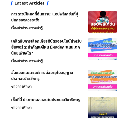
Latest Articles
การดาวน์โหลดที่อันตราย: แอปพลิเคชันที่ผู้
ปกครองควรระวัง
เรื่องน่าอ่าน สาระน่ารู้
เคล็ดลับการเลือกเกียรติบัตรออนไลน์สำหรับ
ยื่นพอร์ต: สำคัญแค่ไหน มีผลต่อคะแนนมาก
น้อยเพียงใด?
เรื่องน่าอ่าน สาระน่ารู้
ขั้นตอนและเกณฑ์การต่ออายุใบอนุญาต
ประกอบวิชาชีพครู
ข่าวการศึกษา
เช็คที่นี่ ประกาศผลสอบใบประกอบวิชาชีพครู
ข่าวการศึกษา