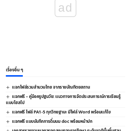
ad
เรื่องอื่น ๆ
แจกไฟล์รวมสำนวนไทย จากราชบัณฑิตยสถาน
แจกฟรี – คู่มือครูปฐมวัย: แนวทางการจัดประสบการณ์การเรียนรู้
แบบไฮสโป
แจกฟรี ไฟล์ PA1-5 ทุกวิทยฐานะ มีไฟล์ Word พร้อมแก้ไข
แจกฟรี แบบบันทึกการดื่มนม doc พร้อมหน้าปก
เอกสารรายงานผลการทดสอบทางการศึกษา ระดับชาติขั้นพื้นฐาน