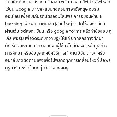
แบบฝึกหัดภาษาอังกฤษ
ข้อสอบ
พร้อมเฉลย (ไฟล์จะอัพโหลด
ไว้บน Google Drive) แบบทดสอบภาษาอังกฤษ
อบรม
ออนไลน์
เพื่อรับ
เกียรติบัตรออนไลน์
ฟรี การอบรมผ่าน
E-
learning
เพื่อพัฒนาตนเอง (ส่วนใหญ่จะเปิดให้ลงทะเบียน
ผ่านเว็บไซต์ลงทะเบียน หรือ google forms แล้วทำข้อสอบ กู
เกิ้ล ฟอร์ม เพื่อวัดระดับความรู้) ให้แก่ บุคคลกรทางศึกษา
นักเรียนมัธยมปลาย ตลอดจนผู้ใช้ทั่วไปที่ต้องการข้อมูล
ข่าว
การศึกษา
หรือข้อมูลเทคนิควิธีการทำงาน วิจัย ต่างๆ ครับ
อย่าลืมกดติดตามเพจเพื่อไม่พลาดทุกการเคลื่อนไหวที่
สื่อฟรี
ครูมาร์ค
หรือ ไลน์กลุ่ม
ข่าวอบ
รมครู