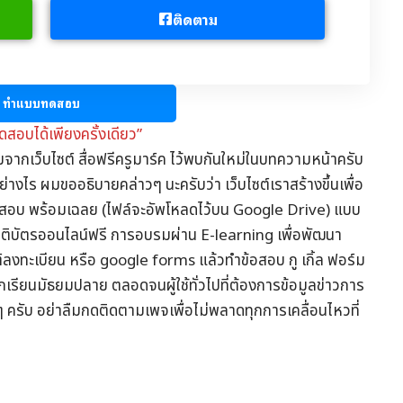
ติดตาม
ทำแบบทดสอบ
สอบได้เพียงครั้งเดียว”
มจากเว็บไซต์
สื่อฟรีครูมาร์ค
ไว้พบกันใหม่ในบทความหน้าครับ
่างไร ผมขออธิบายคล่าวๆ นะครับว่า เว็บไซต์เราสร้างขึ้นเพื่อ
อสอบ
พร้อมเฉลย (ไฟล์จะอัพโหลดไว้บน Google Drive) แบบ
รติบัตรออนไลน์
ฟรี การอบรมผ่าน
E-learning
เพื่อพัฒนา
ต์ลงทะเบียน หรือ google forms แล้วทำข้อสอบ กู เกิ้ล ฟอร์ม
ักเรียนมัธยมปลาย ตลอดจนผู้ใช้ทั่วไปที่ต้องการข้อมูล
ข่าวการ
ๆ ครับ อย่าลืมกดติดตามเพจเพื่อไม่พลาดทุกการเคลื่อนไหวที่