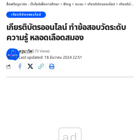
สื่อฟรีครูมาร์ค - เว็บไซต์เพื่อการศึกษา
>
Blog
>
อบรม
>
เกียรติบัตรออนไลน์
>
เกียรติบัตรออนไลน์ ทำข้อสอบวัดระดับความรู้ หลอดเลือดสมอง
เกียรติบัตรออนไลน์
เกียรติบัตรออนไลน์ ทำข้อสอบวัดระดับ
ความรู้ หลอดเลือดสมอง
573 Views
ครูมาร์ค
Last updated: 18 ธันวาคม 2024 22:51
ad