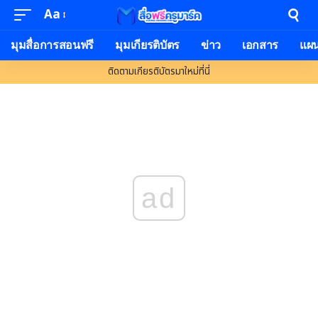
Aa
มุมสื่อการสอนฟรี
มุมเกียรติบัตร
ข่าว
เอกสาร
แผ
ติดตามเกียรติบัตรมาใหม่ที่นี่
ad