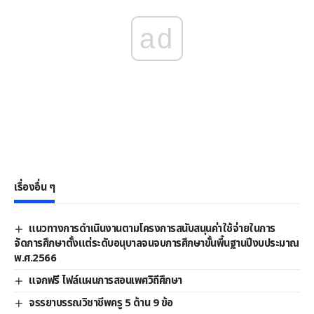
ad
เรื่องอื่น ๆ
แนวทางการดําเนินงานตามโครงการสนับสนุนค่าใช้จ่ายในการ
จัดการศึกษาตั้งแต่ระดับอนุบาลจนจบการศึกษาขั้นพื้นฐานปีงบประมาณ
พ.ศ.2566
แจกฟรี ไฟล์แผนการสอนเพศวิถีศึกษา
จรรยาบรรณวิชาชีพครู 5 ด้าน 9 ข้อ