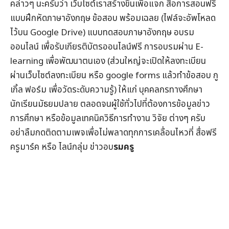
คล่าวๆ นะครับว่า เว็บไซต์เราสร้างขึ้นเพื่อแจก
สื่อการสอนฟรี
แบบฝึกหัดภาษาอังกฤษ
ข้อสอบ
พร้อมเฉลย (ไฟล์จะอัพโหลด
ไว้บน Google Drive) แบบทดสอบภาษาอังกฤษ
อบรม
ออนไลน์
เพื่อรับ
เกียรติบัตรออนไลน์
ฟรี การอบรมผ่าน
E-
learning
เพื่อพัฒนาตนเอง (ส่วนใหญ่จะเปิดให้ลงทะเบียน
ผ่านเว็บไซต์ลงทะเบียน หรือ google forms แล้วทำข้อสอบ กู
เกิ้ล ฟอร์ม เพื่อวัดระดับความรู้) ให้แก่ บุคคลกรทางศึกษา
นักเรียนมัธยมปลาย ตลอดจนผู้ใช้ทั่วไปที่ต้องการข้อมูล
ข่าว
การศึกษา
หรือข้อมูลเทคนิควิธีการทำงาน วิจัย ต่างๆ ครับ
อย่าลืมกดติดตามเพจเพื่อไม่พลาดทุกการเคลื่อนไหวที่
สื่อฟรี
ครูมาร์ค
หรือ ไลน์กลุ่ม
ข่าวอบ
รมครู