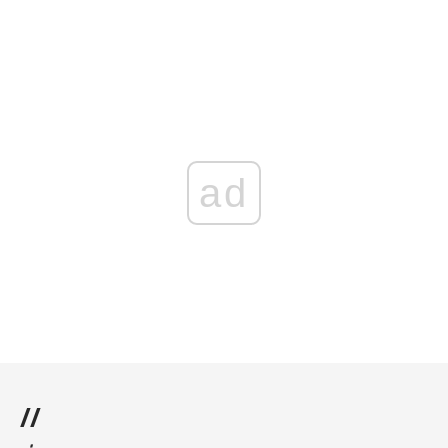
ad
//