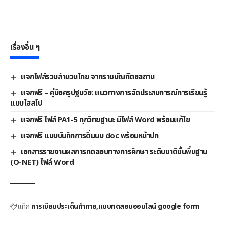
เรื่องอื่น ๆ
แจกไฟล์รวมสำนวนไทย จากราชบัณฑิตยสถาน
แจกฟรี – คู่มือครูปฐมวัย: แนวทางการจัดประสบการณ์การเรียนรู้
แบบไฮสโป
แจกฟรี ไฟล์ PA1-5 ทุกวิทยฐานะ มีไฟล์ Word พร้อมแก้ไข
แจกฟรี แบบบันทึกการดื่มนม doc พร้อมหน้าปก
เอกสารรายงานผลการทดสอบทางการศึกษา ระดับชาติขั้นพื้นฐาน
(O-NET) ไฟล์ Word
แท็ก
การเขียนประเด็นท้าทาย
แบบทดสอบออนไลน์ google form