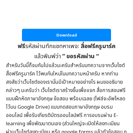
Download
ฟรี
รหัสผ่านทักแชทหาเพจ:
สื่อฟรีครูมาร์ค
แล้วพิมพ์ว่า
” ขอรหัสผ่าน “
สำหรับวันนี้ก็จบกันไปแล้วนะครับสำหรับบทความจากเว็บไซต์
สื่อฟรีครูมาร์ค
ไว้พบกันใหม่ในบทความหน้าครับ หากท่าน
สงสัยว่าเว็บไซต์ของเรานั่นมีเป้าหมายอย่างไร ผมขออธิบาย
คล่าวๆ นะครับว่า เว็บไซต์เราสร้างขึ้นเพื่อแจก
สื่อการสอนฟรี
แบบฝึกหัดภาษาอังกฤษ
ข้อสอบ
พร้อมเฉลย (ไฟล์จะอัพโหลด
ไว้บน Google Drive) แบบทดสอบภาษาอังกฤษ
อบรม
ออนไลน์
เพื่อรับ
เกียรติบัตรออนไลน์
ฟรี การอบรมผ่าน
E-
learning
เพื่อพัฒนาตนเอง (ส่วนใหญ่จะเปิดให้ลงทะเบียน
ผ่านเว็บไซต์ลงทะเบียน หรือ google forms แล้วทำข้อสอบ กู