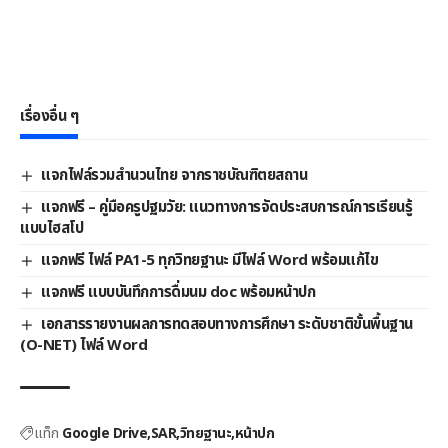
เรื่องอื่น ๆ
แจกไฟล์รวมสำนวนไทย จากราชบัณฑิตยสถาน
แจกฟรี – คู่มือครูปฐมวัย: แนวทางการจัดประสบการณ์การเรียนรู้
แบบไฮสโป
แจกฟรี ไฟล์ PA1-5 ทุกวิทยฐานะ มีไฟล์ Word พร้อมแก้ไข
แจกฟรี แบบบันทึกการดื่มนม doc พร้อมหน้าปก
เอกสารรายงานผลการทดสอบทางการศึกษา ระดับชาติขั้นพื้นฐาน
(O-NET) ไฟล์ Word
แท็ก
Google Drive
SAR
วิทยฐานะ
หน้าปก