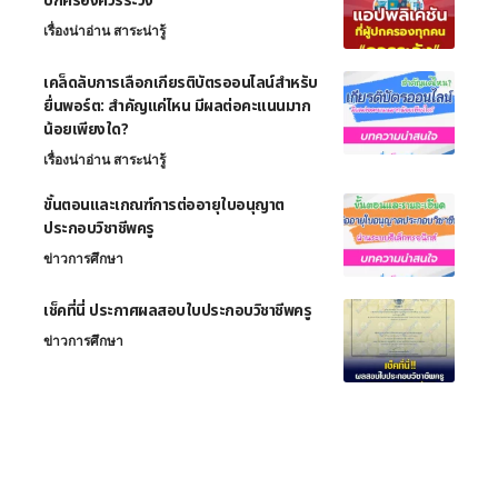
ปกครองควรระวัง
เรื่องน่าอ่าน สาระน่ารู้
เคล็ดลับการเลือกเกียรติบัตรออนไลน์สำหรับ
ยื่นพอร์ต: สำคัญแค่ไหน มีผลต่อคะแนนมาก
น้อยเพียงใด?
เรื่องน่าอ่าน สาระน่ารู้
ขั้นตอนและเกณฑ์การต่ออายุใบอนุญาต
ประกอบวิชาชีพครู
ข่าวการศึกษา
เช็คที่นี่ ประกาศผลสอบใบประกอบวิชาชีพครู
ข่าวการศึกษา