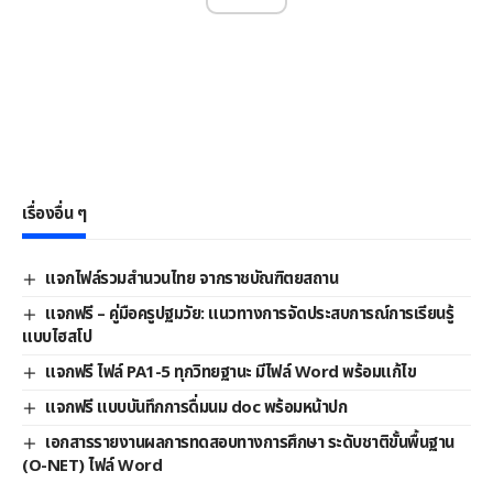
เรื่องอื่น ๆ
แจกไฟล์รวมสำนวนไทย จากราชบัณฑิตยสถาน
แจกฟรี – คู่มือครูปฐมวัย: แนวทางการจัดประสบการณ์การเรียนรู้
แบบไฮสโป
แจกฟรี ไฟล์ PA1-5 ทุกวิทยฐานะ มีไฟล์ Word พร้อมแก้ไข
แจกฟรี แบบบันทึกการดื่มนม doc พร้อมหน้าปก
เอกสารรายงานผลการทดสอบทางการศึกษา ระดับชาติขั้นพื้นฐาน
(O-NET) ไฟล์ Word