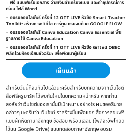
ฟรี แบบฟอร์มเอกสาร จ่ายเงินค่าเครื่องแบบ และค่าอุปกรณ์การ
เรียน ไฟล์ Word
อบรมออนไลน์ฟรี ครั้งที่ 12 OTT LIVE หัวข้อ Smart Teacher
Toolkit: สร้างภาพ วิดีโอ การ์ตูน ครบจบด้วย GOOGLE FLOW
อบรมออนไลน์ฟรี Canva Education Canva Essential พื้น
ฐานการใช้ Canva Education
อบรมออนไลน์ฟรี ครั้งที่ 11 OTT LIVE หัวข้อ Gifted OBEC
พลิกโฉมห้องเรียนอัจฉริยะ เพื่อพัฒนาผู้เรียน
เต็มแล้ว
สำหรับวันนี้ก็จบกันไปแล้วนะครับสำหรับบทความจากเว็บไซต์
สื่อฟรีครูมาร์ค
ไว้พบกันใหม่ในบทความหน้าครับ หากท่าน
สงสัยว่าเว็บไซต์ของเรานั่นมีเป้าหมายอย่างไร ผมขออธิบาย
คล่าวๆ นะครับว่า เว็บไซต์เราสร้างขึ้นเพื่อแจก
สื่อการสอนฟรี
แบบฝึกหัดภาษาอังกฤษ
ข้อสอบ
พร้อมเฉลย (ไฟล์จะอัพโหลด
ไว้บน Google Drive) แบบทดสอบภาษาอังกฤษ
อบรม