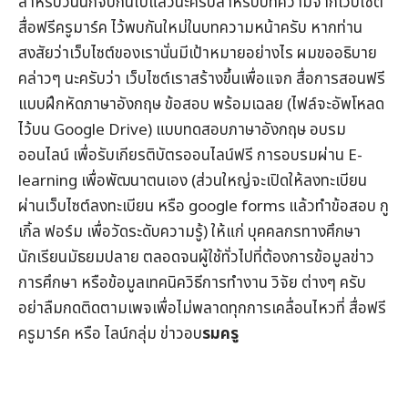
สำหรับวันนี้ก็จบกันไปแล้วนะครับสำหรับบทความจากเว็บไซต์
สื่อฟรีครูมาร์ค
ไว้พบกันใหม่ในบทความหน้าครับ หากท่าน
สงสัยว่าเว็บไซต์ของเรานั่นมีเป้าหมายอย่างไร ผมขออธิบาย
คล่าวๆ นะครับว่า เว็บไซต์เราสร้างขึ้นเพื่อแจก
สื่อการสอนฟรี
แบบฝึกหัดภาษาอังกฤษ
ข้อสอบ
พร้อมเฉลย (ไฟล์จะอัพโหลด
ไว้บน Google Drive) แบบทดสอบภาษาอังกฤษ
อบรม
ออนไลน์
เพื่อรับ
เกียรติบัตรออนไลน์
ฟรี การอบรมผ่าน
E-
learning
เพื่อพัฒนาตนเอง (ส่วนใหญ่จะเปิดให้ลงทะเบียน
ผ่านเว็บไซต์ลงทะเบียน หรือ google forms แล้วทำข้อสอบ กู
เกิ้ล ฟอร์ม เพื่อวัดระดับความรู้) ให้แก่ บุคคลกรทางศึกษา
นักเรียนมัธยมปลาย ตลอดจนผู้ใช้ทั่วไปที่ต้องการข้อมูล
ข่าว
การศึกษา
หรือข้อมูลเทคนิควิธีการทำงาน วิจัย ต่างๆ ครับ
อย่าลืมกดติดตามเพจเพื่อไม่พลาดทุกการเคลื่อนไหวที่
สื่อฟรี
ครูมาร์ค
หรือ ไลน์กลุ่ม
ข่าวอบ
รมครู