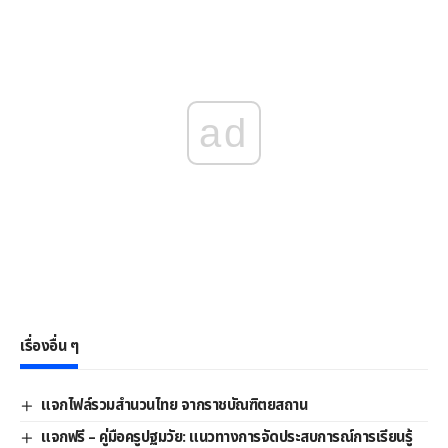
ad
เรื่องอื่น ๆ
แจกไฟล์รวมสำนวนไทย จากราชบัณฑิตยสถาน
แจกฟรี – คู่มือครูปฐมวัย: แนวทางการจัดประสบการณ์การเรียนรู้