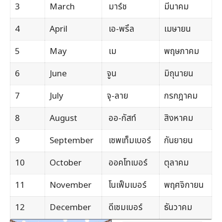
3
March
มาร์ช
มีนาคม
4
April
เอ-พรึล
เมษายน
5
May
เม
พฤษภาคม
6
June
จูน
มิถุนายน
7
July
จุ-ลาย
กรกฎาคม
8
August
ออ-กัสท์
สิงหาคม
9
September
เซพเท็มเบอร์
กันยายน
10
October
ออคโทเบอร์
ตุลาคม
11
November
โนเฟ็มเบอร์
พฤศจิกายน
12
December
ดีเซมเบอร์
ธันวาคม