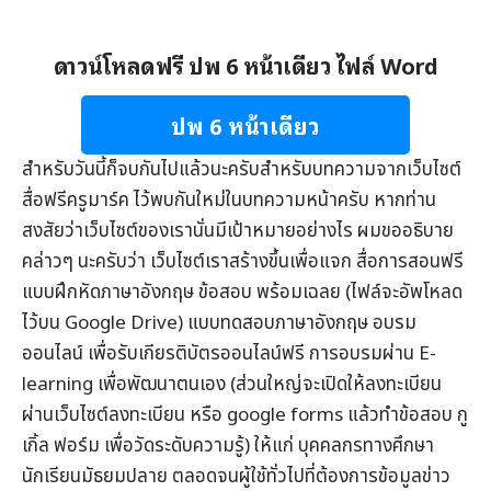
ดาวน์โหลดฟรี ปพ 6 หน้าเดียว ไฟล์ Word
ปพ 6 หน้าเดียว
สำหรับวันนี้ก็จบกันไปแล้วนะครับสำหรับบทความจากเว็บไซต์
สื่อฟรีครูมาร์ค
ไว้พบกันใหม่ในบทความหน้าครับ หากท่าน
สงสัยว่าเว็บไซต์ของเรานั่นมีเป้าหมายอย่างไร ผมขออธิบาย
คล่าวๆ นะครับว่า เว็บไซต์เราสร้างขึ้นเพื่อแจก
สื่อการสอนฟรี
แบบฝึกหัดภาษาอังกฤษ
ข้อสอบ
พร้อมเฉลย (ไฟล์จะอัพโหลด
ไว้บน Google Drive) แบบทดสอบภาษาอังกฤษ
อบรม
ออนไลน์
เพื่อรับ
เกียรติบัตรออนไลน์
ฟรี การอบรมผ่าน
E-
learning
เพื่อพัฒนาตนเอง (ส่วนใหญ่จะเปิดให้ลงทะเบียน
ผ่านเว็บไซต์ลงทะเบียน หรือ google forms แล้วทำข้อสอบ กู
เกิ้ล ฟอร์ม เพื่อวัดระดับความรู้) ให้แก่ บุคคลกรทางศึกษา
นักเรียนมัธยมปลาย ตลอดจนผู้ใช้ทั่วไปที่ต้องการข้อมูล
ข่าว