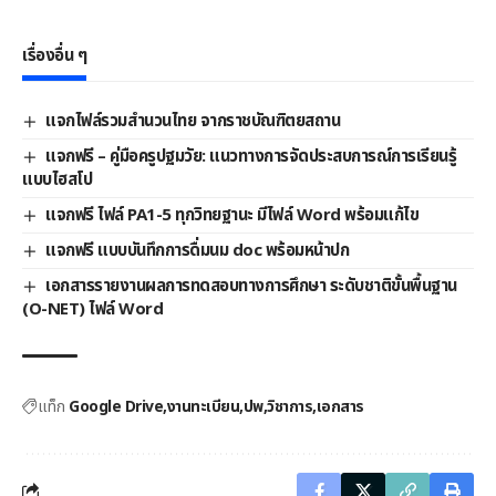
เรื่องอื่น ๆ
แจกไฟล์รวมสำนวนไทย จากราชบัณฑิตยสถาน
แจกฟรี – คู่มือครูปฐมวัย: แนวทางการจัดประสบการณ์การเรียนรู้
แบบไฮสโป
แจกฟรี ไฟล์ PA1-5 ทุกวิทยฐานะ มีไฟล์ Word พร้อมแก้ไข
แจกฟรี แบบบันทึกการดื่มนม doc พร้อมหน้าปก
เอกสารรายงานผลการทดสอบทางการศึกษา ระดับชาติขั้นพื้นฐาน
(O-NET) ไฟล์ Word
แท็ก
Google Drive
งานทะเบียน
ปพ
วิชาการ
เอกสาร